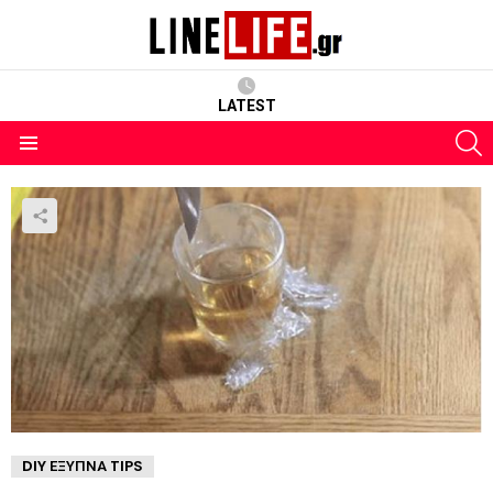
LATEST
S
Menu
DIY ΈΞΥΠΝΑ TIPS