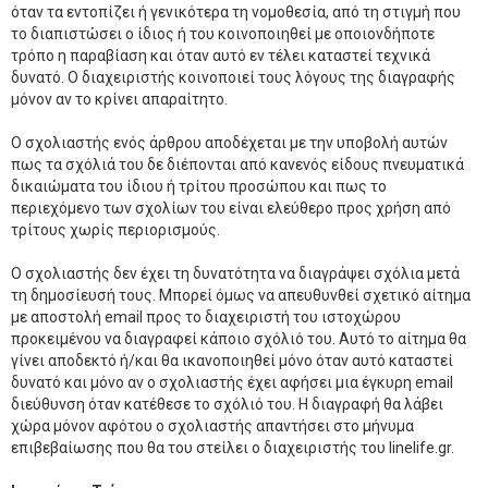
όταν τα εντοπίζει ή γενικότερα τη νομοθεσία, από τη στιγμή που
το διαπιστώσει ο ίδιος ή του κοινοποιηθεί με οποιονδήποτε
τρόπο η παραβίαση και όταν αυτό εν τέλει καταστεί τεχνικά
δυνατό. Ο διαχειριστής κοινοποιεί τους λόγους της διαγραφής
μόνον αν το κρίνει απαραίτητο.
Ο σχολιαστής ενός άρθρου αποδέχεται με την υποβολή αυτών
πως τα σχόλιά του δε διέπονται από κανενός είδους πνευματικά
δικαιώματα του ίδιου ή τρίτου προσώπου και πως το
περιεχόμενο των σχολίων του είναι ελεύθερο προς χρήση από
τρίτους χωρίς περιορισμούς.
Ο σχολιαστής δεν έχει τη δυνατότητα να διαγράψει σχόλια μετά
τη δημοσίευσή τους. Μπορεί όμως να απευθυνθεί σχετικό αίτημα
με απoστολή email προς το διαχειριστή του ιστοχώρου
προκειμένου να διαγραφεί κάποιο σχόλιό του. Αυτό το αίτημα θα
γίνει αποδεκτό ή/και θα ικανοποιηθεί μόνο όταν αυτό καταστεί
δυνατό και μόνο αν ο σχολιαστής έχει αφήσει μια έγκυρη email
διεύθυνση όταν κατέθεσε το σχόλιό του. Η διαγραφή θα λάβει
χώρα μόνον αφότου ο σχολιαστής απαντήσει στο μήνυμα
επιβεβαίωσης που θα του στείλει ο διαχειριστής του linelife.gr.