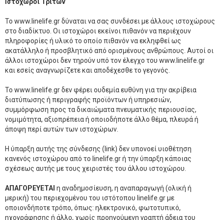
Ιστοχώροι Τρίτων
Το www.linelife.gr δύναται να σας συνδέσει με άλλους ιστοχώρους
στο διαδίκτυο. Οι ιστοχώροι εκείνοι πιθανόν να περιέχουν
πληροφορίες ή υλικό το οποίο πιθανόν να εκληφθεί ως
ακατάλληλο ή προσβλητικό από ορισμένους ανθρώπους. Αυτοί οι
άλλοι ιστοχώροι δεν τηρούν υπό τον έλεγχο του www.linelife.gr
και εσείς αναγνωρίζετε και αποδέχεσθε το γεγονός.
Το www.linelife.gr δεν φέρει ουδεμία ευθύνη για την ακρίβεια
διατύπωσης ή περιγραφής προϊόντων ή υπηρεσιών,
συμμόρφωση προς τα δικαιώματα πνευματικής περιουσίας,
νομιμότητα, αξιοπρέπεια ή οποιοδήποτε άλλο θέμα, πλευρά ή
άποψη περί αυτών των ιστοχώρων.
Η ύπαρξη αυτής της σύνδεσης (link) δεν υπονοεί υιοθέτηση
κανενός ιστοχώρου από το linelife.gr ή την ύπαρξη κάποιας
σχέσεως αυτής με τους χειριστές του άλλου ιστοχώρου.
ΑΠΑΓΟΡΕΥΕΤΑΙ
η αναδημοσίευση, η αναπαραγωγή (ολική ή
μερική) του περιεχομένου του ιστότοπου linelife.gr με
οποιονδήποτε τρόπο, όπως: ηλεκτρονικό, φωτοτυπικό,
ηχογράφησης ή άλλο, χωρίς προηγούμενη γραπτή άδεια του