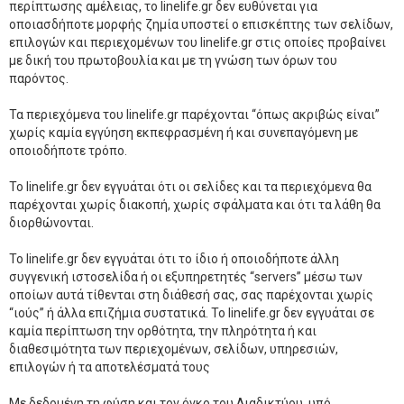
περίπτωσης αμέλειας, το linelife.gr δεν ευθύνεται για
οποιασδήποτε μορφής ζημία υποστεί ο επισκέπτης των σελίδων,
επιλογών και περιεχομένων του linelife.gr στις οποίες προβαίνει
με δική του πρωτοβουλία και με τη γνώση των όρων του
παρόντος.
Τα περιεχόμενα του linelife.gr παρέχονται “όπως ακριβώς είναι”
χωρίς καμία εγγύηση εκπεφρασμένη ή και συνεπαγόμενη με
οποιοδήποτε τρόπο.
Το linelife.gr δεν εγγυάται ότι οι σελίδες και τα περιεχόμενα θα
παρέχονται χωρίς διακοπή, χωρίς σφάλματα και ότι τα λάθη θα
διορθώνονται.
Το linelife.gr δεν εγγυάται ότι το ίδιο ή οποιοδήποτε άλλη
συγγενική ιστοσελίδα ή οι εξυπηρετητές “servers” μέσω των
οποίων αυτά τίθενται στη διάθεσή σας, σας παρέχονται χωρίς
“ιούς” ή άλλα επιζήμια συστατικά. Το linelife.gr δεν εγγυάται σε
καμία περίπτωση την ορθότητα, την πληρότητα ή και
διαθεσιμότητα των περιεχομένων, σελίδων, υπηρεσιών,
επιλογών ή τα αποτελέσματά τους
Με δεδομένη τη φύση και τον όγκο του Διαδικτύου, υπό