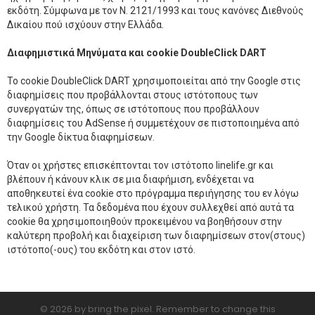
εκδότη. Σύμφωνα με τον Ν. 2121/1993 και τους κανόνες Διεθνούς
Δικαίου πού ισχύουν στην Ελλάδα.
Διαφημιστικά Μηνύματα και cookie DoubleClick DART
Το cookie DoubleClick DART χρησιμοποιείται από την Google στις
διαφημίσεις που προβάλλονται στους ιστότοπους των
συνεργατών της, όπως σε ιστότοπους που προβάλλουν
διαφημίσεις του AdSense ή συμμετέχουν σε πιστοποιημένα από
την Google δίκτυα διαφημίσεων.
Όταν οι χρήστες επισκέπτονται τον ιστότοπο linelife.gr και
βλέπουν ή κάνουν κλικ σε μια διαφήμιση, ενδέχεται να
αποθηκευτεί ένα cookie στο πρόγραμμα περιήγησης του εν λόγω
τελικού χρήστη. Τα δεδομένα που έχουν συλλεχθεί από αυτά τα
cookie θα χρησιμοποιηθούν προκειμένου να βοηθήσουν στην
καλύτερη προβολή και διαχείριση των διαφημίσεων στον(στους)
ιστότοπο(-ους) του εκδότη και στον ιστό.
© 2026 by bring the pixel. Remember to change this