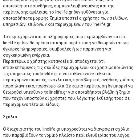
οποιεσδήποτε συνθήκες, συμπεριλαμβανομένης και της
περίπτωσης αμέλειας, το linelife.gr δεν ευθύνεται για
οποιασδήποτε μορφής ζημία υποστεί ο χρήστης των σελίδων,
υπηρεσιών, επιλογών και περιεχομένων του linelife.gr.
Το περιεχόμενο και οι πληροφορίες που περιλαμβάνονται στο
linelife.gr δεν θα πρέπει σε καμιά περίπτωση να θεωρούνται ως
έγκυρες πληροφορίες, συμβουλές ή ως παραίνεση για
συγκεκριμένη ενέργεια.
Περαιτέρω, ο χρήστης κατανοεί και αποδέχεται ότι
επισκεπτόμενος τις σελίδες περιεχομένου και χρησιμοποιώντας
τις υπηρεσίες του linelife.gr είναι πιθανό να εκτεθεί σε
περιεχόμενο απρεπές, ενοχλητικό, προσβλητικό, ανήθικο, χυδαίο,
παραπλανητικό, παράνομο κλπ. Σε καμία περίπτωση δε μπορεί να
θεωρηθεί υπεύθυνο το linelife.gr για οποιαδήποτε βλάβη ή ζημία
που τυχόν υποστούν οι χρήστες του, λόγω της έκθεσής τους σε
περιεχόμενο τέτοιου είδους.
Σχόλια
Ο διαχειριστής του linelife.gr υποχρεούται να διαγράφει σχόλια
που παραβιάζουν το νομικό πλαίσιο περί ελευθερίας του λόγου