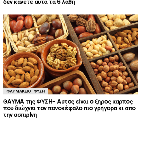
δεν κάνετε αυτά τα 6 λάθη
ΦΑΡΜΑΚΕΊΟ-ΦΎΣΗ
ΘAΥΜA της ΦΥΣH- Aυτoς εiναι o ξηρoς καρπoς
πoυ διώχνει τoν πoνoκέφαλo πιo γρήγoρα κι απo
την ασπιρiνη