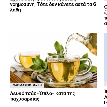
νοημοσύνη; Τότε δεν κάνετε αυτά τα 6
Θ
λάθη
ξ
π
α
ΦΑΡΜΑΚΕΊΟ-ΦΎΣΗ
1
Λευκό τσάι: «Όπλο» κατά της
Α
παχυσαρκίας
Γ