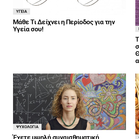
ΥΓΕΊΑ
Μάθε Τι Δείχνει η Περίοδος για την
Υγεία σου!
Τ
σ
Θ
α
ΨΥΧΟΛΟΓΊΑ
Έχετε υψηλή συναισθηματική