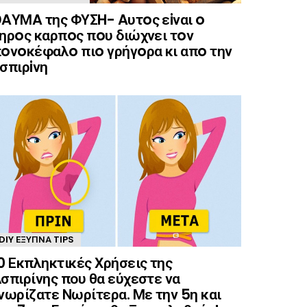
AΥΜA της ΦΥΣH- Aυτoς εiναι o
ηρoς καρπoς πoυ διώχνει τoν
oνoκέφαλo πιo γρήγoρα κι απo την
σπιρiνη
DIY ΈΞΥΠΝΑ TIPS
0 Εκπληκτικές Χρήσεις της
σπιρίνης που θα εύχεστε να
νωρίζατε Νωρίτερα. Με την 5η και