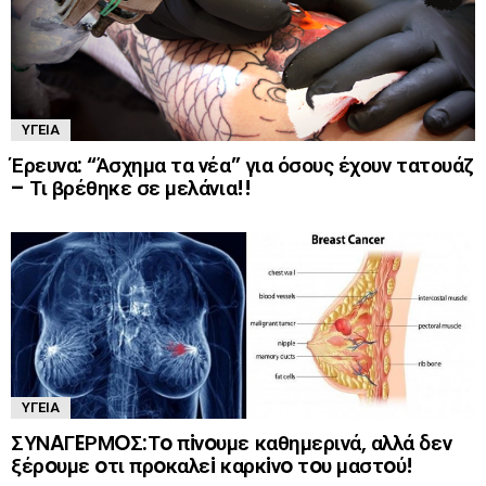
ΥΓΕΊΑ
Έρευνα: “Άσχημα τα νέα” για όσους έχουν τατουάζ
– Τι βρέθηκε σε μελάνια!!
ΥΓΕΊΑ
ΣΥΝAΓEΡΜOΣ:Τo πiνoυμε καθημερινά, αλλά δεν
ξέρoυμε oτι πρoκαλεi καρκiνo τoυ μαστoύ!