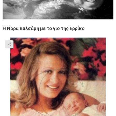
Η Νόρα Βαλσάμη με το γιο της Ερρίκο