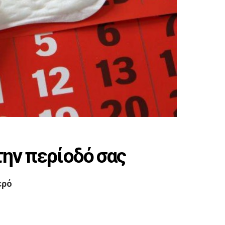
την περίοδό σας
ερό