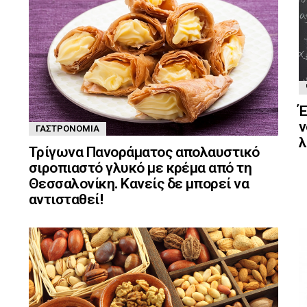
Έ
ν
ΓΑΣΤΡΟΝΟΜΊΑ
λ
Τρίγωνα Πανοράματος απολαυστικό
σιροπιαστό γλυκό με κρέμα από τη
Θεσσαλονίκη. Κανείς δε μπορεί να
αντισταθεί!