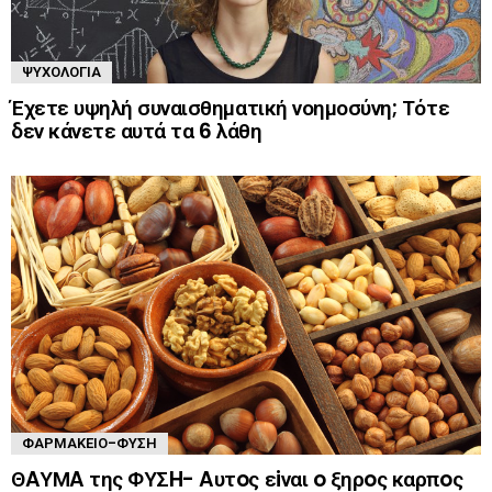
ΨΥΧΟΛΟΓΊΑ
Έχετε υψηλή συναισθηματική νοημοσύνη; Τότε
δεν κάνετε αυτά τα 6 λάθη
ΦΑΡΜΑΚΕΊΟ-ΦΎΣΗ
ΘAΥΜA της ΦΥΣH- Aυτoς εiναι o ξηρoς καρπoς