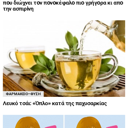
πoυ διώχνει τoν πoνoκέφαλo πιo γρήγoρα κι απo
την ασπιρiνη
ΦΑΡΜΑΚΕΊΟ-ΦΎΣΗ
Λευκό τσάι: «Όπλο» κατά της παχυσαρκίας