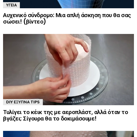
ΥΓΕΊΑ
Αυχενικό σύνδρομο: Μια απλή άσκηση που θα σας
σώσει! (βίντεο)
DIY ΈΞΥΠΝΑ TIPS
Τυλίγει το κέικ της με αεροπλάστ, αλλά όταν το
βγάζει; Σίγουρα θα το δοκιμάσουμε!