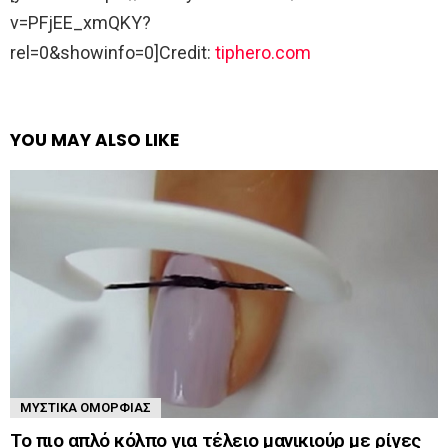
v=PFjEE_xmQKY?
rel=0&showinfo=0]Credit:
tiphero.com
YOU MAY ALSO LIKE
ΜΥΣΤΙΚΆ ΟΜΟΡΦΙΆΣ
Το πιο απλό κόλπο για τέλειο μανικιούρ με ρίγες