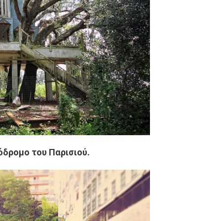
όδρομο του Παρισιού.