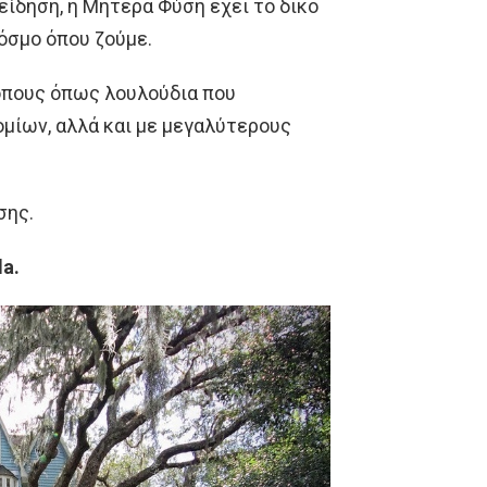
ίδηση, η Μητέρα Φύση έχει το δικό
κόσμο όπου ζούμε.
ρόπους όπως λουλούδια που
μίων, αλλά και με μεγαλύτερους
σης.
da.