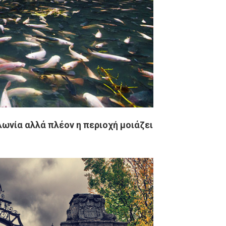
λωνία αλλά πλέον η περιοχή μοιάζει