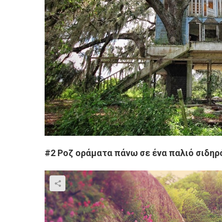
#2 Ροζ οράματα πάνω σε ένα παλιό σιδηρ