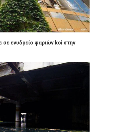
 σε ενυδρείο ψαριών koi στην