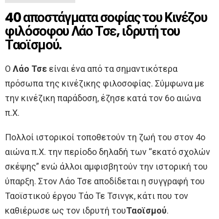
40 αποστάγματα σοφίας του Κινέζου
φιλόσοφου Λάο Τσε, ιδρυτή του
Ταοϊσμού.
Ο
Λάο Τσε
είναι ένα από τα σημαντικότερα
πρόσωπα της κινέζικης φιλοσοφίας. Σύμφωνα με
την κινέζικη παράδοση, έζησε κατά τον 6ο αιώνα
π.Χ.
Πολλοί ιστορικοί τοποθετούν τη ζωή του στον 4ο
αιώνα π.Χ. την περίοδο δηλαδή των “εκατό σχολών
σκέψης” ενώ άλλοι αμφισβητούν την ιστορική του
ύπαρξη. Στον Λάο Τσε αποδίδεται η συγγραφή του
Ταοϊστικού έργου Τάο Τε Τσινγκ, κάτι που τον
καθιέρωσε ως τον ιδρυτή του
Ταοϊσμού
.