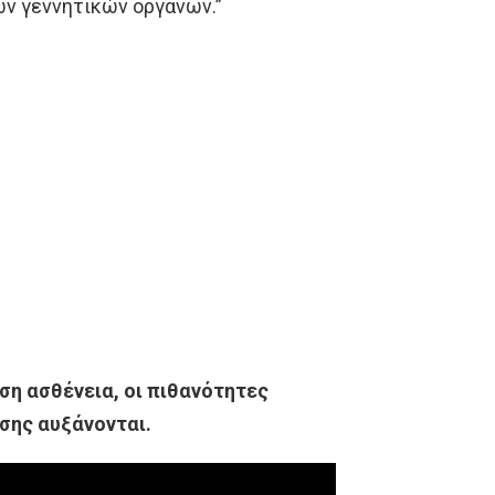
ων γεvvητικών οργάνων.”
ση ασθένεια, οι πιθανότητες
σης αυξάνονται.