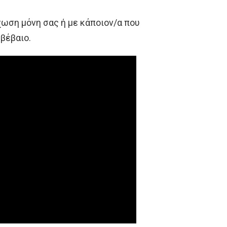
ωση μόνη σας ή με κάποιον/α που
 βέβαιο.