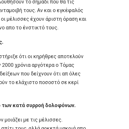
ουθήσουν το σημάδι που θα τις
ανταμοιβή τους. Αν και ο εγκέφαλός
 οι μέλισσες έχουν άριστη όραση και
νο απο το ένστικτό τους.
ς.
στήριξε ότι οι κηρήθρες αποτελούν
ν 2000 χρόνια αργότερα ο Τόμας
δείξεων που δείχνουν ότι απ όλες
ιούν το ελάχιστο ποσοστό σε κερί
ό των κατά συρροή δολοφόνων.
 μοιάζει με τις μέλισσες.
σπίτι τους, αλλά αρκετά μακριά απο