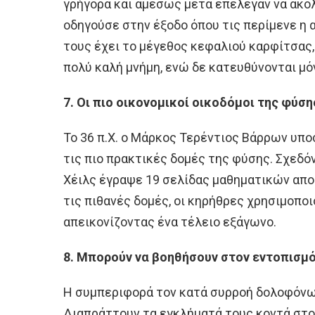
γρήγορα και αμέσως μετά επέλεγαν να ακολ
οδηγούσε στην έξοδο όπου τις περίμενε η 
τους έχει το μέγεθος κεφαλιού καρφίτσας,
πολύ καλή μνήμη, ενώ δε κατευθύνονται μό
7. Οι πιο οικονομικοί οικοδόμοι της φύση
Το 36 π.Χ. ο Μάρκος Τερέντιος Βάρρων υπο
τις πιο πρακτικές δομές της φύσης. Σχεδό
Χέιλς έγραψε 19 σελίδας μαθηματικών απο
τις πιθανές δομές, οι κηρήθρες χρησιμοπο
απεικονίζοντας ένα τέλειο εξάγωνο.
8. Μπορούν να βοηθήσουν στον εντοπισμ
Η συμπεριφορά τον κατά συρροή δολοφόνων
Διαπράττουν τα εγκλήματά τους κοντά στο 