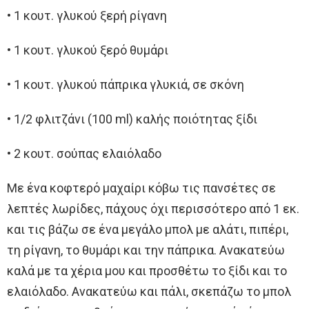
• 1 κουτ. γλυκού ξερή ρίγανη
• 1 κουτ. γλυκού ξερό θυμάρι
• 1 κουτ. γλυκού πάπρικα γλυκιά, σε σκόνη
• 1/2 φλιτζάνι (100 ml) καλής ποιότητας ξίδι
• 2 κουτ. σούπας ελαιόλαδο
Με ένα κοφτερό μαχαίρι κόβω τις πανσέτες σε
λεπτές λωρίδες, πάχους όχι περισσότερο από 1 εκ.
και τις βάζω σε ένα μεγάλο μπολ με αλάτι, πιπέρι,
τη ρίγανη, το θυμάρι και την πάπρικα. Ανακατεύω
καλά με τα χέρια μου και προσθέτω το ξίδι και το
ελαιόλαδο. Ανακατεύω και πάλι, σκεπάζω το μπολ