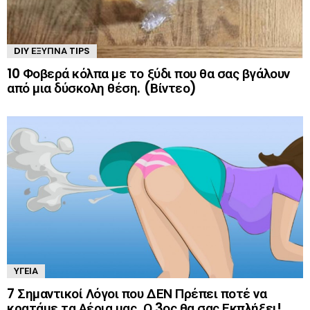
DIY ΈΞΥΠΝΑ TIPS
10 Φοβερά κόλπα με το ξύδι που θα σας βγάλουν
από μια δύσκολη θέση. (Βίντεο)
ΥΓΕΊΑ
7 Σημαντικοί Λόγοι που ΔΕΝ Πρέπει ποτέ να
κρατάμε τα Αέρια μας. Ο 3ος θα σας Εκπλήξει!