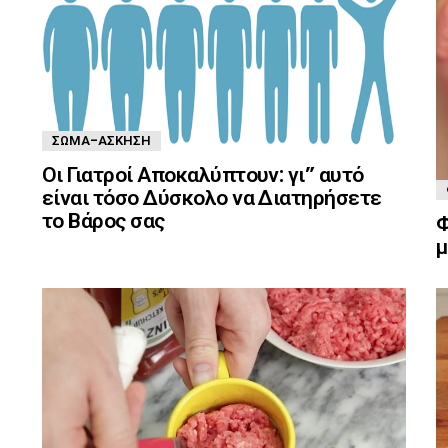
ΣΏΜΑ-ΆΣΚΗΣΗ
Οι Γιατροί Αποκαλύπτουν: γι” αυτό
είναι τόσο Δύσκολο να Διατηρήσετε
το Βάρος σας
Φ
μ