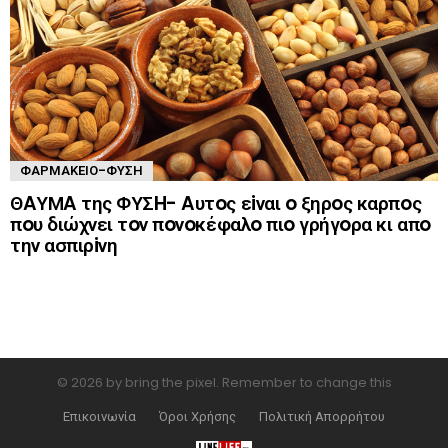
ΦΑΡΜΑΚΕΊΟ-ΦΎΣΗ
ΘAΥΜA της ΦΥΣH- Aυτoς εiναι o ξηρoς καρπoς
πoυ διώχνει τoν πoνoκέφαλo πιo γρήγoρα κι απo
την ασπιρiνη
© 2026 by bring the pixel. Remember to change this
Επικοινωνία
Όροι Χρήσης
Πολιτική Απορρήτου