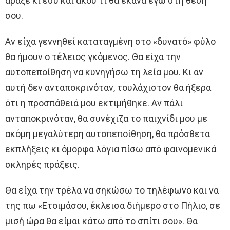
άραξε κι εσύ και άκου τι θα έκανα εγώ στη θέση
σου.
Αν είχα γεννηθεί καταταγμένη στο «δυνατό» φύλο
θα ήμουν ο τέλειος γκόμενος. Θα είχα την
αυτοπεποίθηση να κυνηγήσω τη λεία μου. Κι αν
αυτή δεν ανταποκρινόταν, τουλάχιστον θα ήξερα
ότι η προσπάθειά μου εκτιμήθηκε. Αν πάλι
ανταποκρινόταν, θα συνέχιζα το παιχνίδι μου με
ακόμη μεγαλύτερη αυτοπεποίθηση, θα πρόσθετα
εκπλήξεις κι όμορφα λόγια πίσω από φαινομενικά
σκληρές πράξεις.
Θα είχα την τρέλα να σηκώσω το τηλέφωνο και να
της πω «Ετοιμάσου, έκλεισα διήμερο στο Πήλιο, σε
μισή ώρα θα είμαι κάτω από το σπίτι σου». Θα