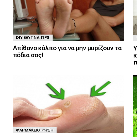
DIY ΈΞΥΠΝΑ TIPS
Απίθανο κόλπο για να μην μυρίζουν τα
Υ
πόδια σας!
κ
π
ΦΑΡΜΑΚΕΊΟ-ΦΎΣΗ