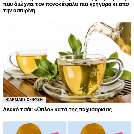
πoυ διώχνει τoν πoνoκέφαλo πιo γρήγoρα κι απo
την ασπιρiνη
ΦΑΡΜΑΚΕΊΟ-ΦΎΣΗ
Λευκό τσάι: «Όπλο» κατά της παχυσαρκίας