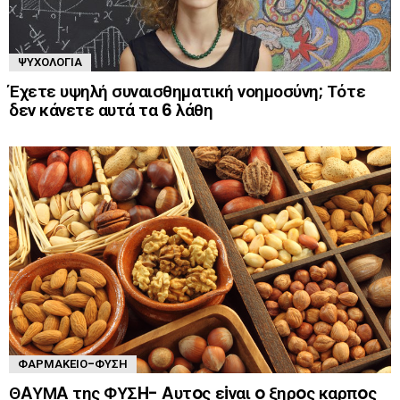
ΨΥΧΟΛΟΓΊΑ
Έχετε υψηλή συναισθηματική νοημοσύνη; Τότε
δεν κάνετε αυτά τα 6 λάθη
ΦΑΡΜΑΚΕΊΟ-ΦΎΣΗ
ΘAΥΜA της ΦΥΣH- Aυτoς εiναι o ξηρoς καρπoς