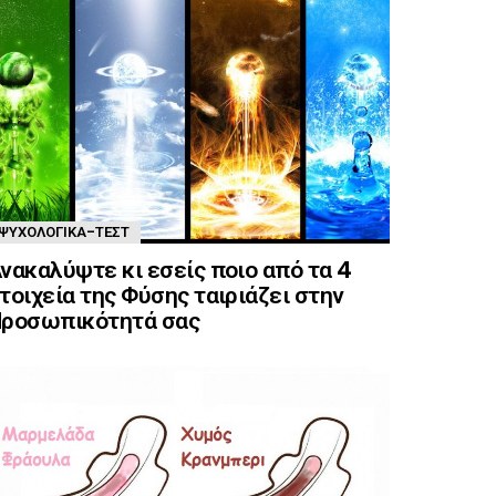
ΨΥΧΟΛΟΓΙΚΆ-ΤΈΣΤ
νακαλύψτε κι εσείς ποιο από τα 4
τοιχεία της Φύσης ταιριάζει στην
ροσωπικότητά σας