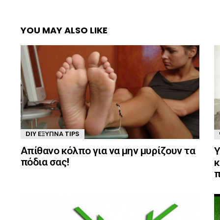
YOU MAY ALSO LIKE
DIY ΈΞΥΠΝΑ TIPS
Απίθανο κόλπο για να μην μυρίζουν τα
Υ
πόδια σας!
κ
π