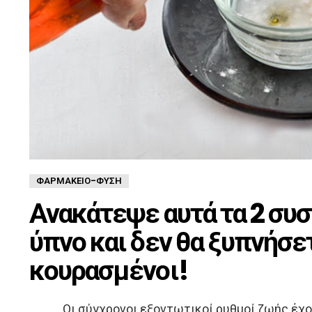
ΦΑΡΜΑΚΕΊΟ-ΦΎΣΗ
Ανακάτεψε αυτά τα 2 συσ
ύπνο και δεν θα ξυπνήσε
κουρασμένοι!
Οι σύγχρονοι εξοντωτικοί ρυθμοί ζωής έχ