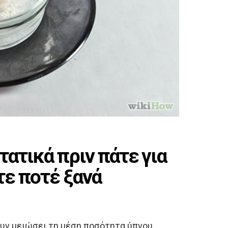
τατικά πριν πάτε για
τε ποτέ ξανά
ουν μειώσει τη μέση ποσότητα ύπνου