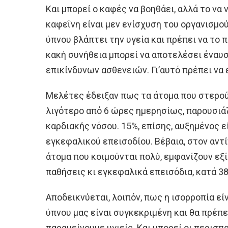
Και μπορεί ο καφές να βοηθάει, αλλά το να
καφεΐνη είναι μεν ενίσχυση του οργανισμού
ύπνου βλάπτει την υγεία και πρέπει να το
κακή συνήθεια μπορεί να αποτελέσει έναυ
επικίνδυνων ασθενειών. Γι’αυτό πρέπει να 
Μελέτες έδειξαν πως τα άτομα που στερού
λιγότερο από 6 ώρες ημερησίως, παρουσιά
καρδιακής νόσου. 15%, επίσης, αυξημένος ε
εγκεφαλικού επεισοδίου. Βέβαια, στον αντί
άτομα που κοιμούνται πολύ, εμφανίζουν εξ
παθήσεις κι εγκεφαλικά επεισόδια, κατά 38
Αποδεικνύεται, λοιπόν, πως η ισορροπία είν
ύπνου μας είναι συγκεκριμένη και θα πρέπει
παραμείνουμε υγιείς. Και μπορεί οι περισπ