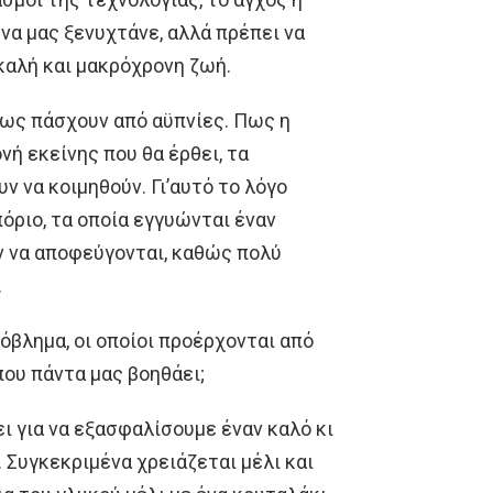
 να μας ξενυχτάνε, αλλά πρέπει να
 καλή και μακρόχρονη ζωή.
 πως πάσχουν από αϋπνίες. Πως η
νή εκείνης που θα έρθει, τα
ν να κοιμηθούν. Γι’αυτό το λόγο
ριο, τα οποία εγγυώνται έναν
ν να αποφεύγονται, καθώς πολύ
.
όβλημα, οι οποίοι προέρχονται από
που πάντα μας βοηθάει;
ει για να εξασφαλίσουμε έναν καλό κι
 Συγκεκριμένα χρειάζεται μέλι και