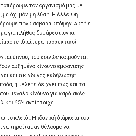
 ντοπάρουμε τον οργανισμό μας με
, μα όχι μόνιμη λύση. Η έλλειψη
 πάρουμε πολύ σοβαρά υπόψην. Αυτή η
σμα για πλήθος δυσάρεστων κι
είμαστε ιδιαίτερα προσεκτικοί.
νται ύπνου, που κοινώς κοιμούνται
ζουν αυξημένο κίνδυνο εμφάνισης
ίναι και ο κίνδυνος εκδήλωσης
ποδα, η μελέτη δείχνει πως και τα
ίσου μεγάλο κίνδυνο για καρδιακές
% και 65% αντίστοιχα.
αι το κλειδί. Η ιδανική διάρκεια του
 να τηρείται, αν θέλουμε να
ασμοί της τεχνολογίας, το άγχος ή