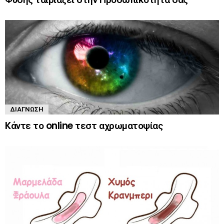
ΔΙΆΓΝΩΣΗ
Kάντε το online τεστ αχρωματοψίας