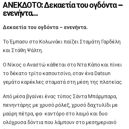
ΑΝΕΚΔΟΤΟ: Δεκαετία του ογδόντα –
ενενήντα…
Δεκαετία του ογδόντα – ενενήντα.
Το Έμπασυ στο Κολωνάκι παίζει Σταμάτη Γαρδέλη
και Στάθη Ψάλτη.
Ο Νίκος ο Αναστώ κάθεται στο Ντα Κάπο και πίνει
το δέκατο τρίτο καπουτσίνο, oταν ένα Datsun
γεμάτο καρέκλες σταματά στη μέση της πλατείας.
Από μέσα βγαίνει ένας τύπος Σάντα Μπάρμπαρα,
πενηντάρης με χρυσό ρόλεξ, χρυσό δαχτυλίδι με
μαύρη πέτρα, φα- καντόρο στο λαιμό και δυο
ολόχρυσα δόντια που λάμπουν στο μεσημεριανό