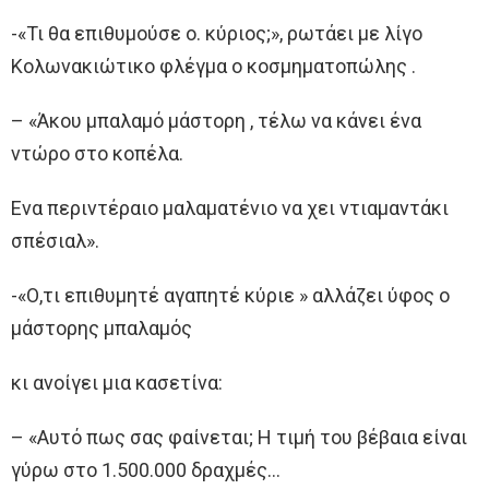
-«Τι θα επιθυμούσε ο. κύριος;», ρωτάει με λίγο
Κολωνακιώτικο φλέγμα ο κοσμηματοπώλης .
– «Άκου μπαλαμό μάστορη , τέλω να κάνει ένα
ντώρο στο κοπέλα.
Ενα περιντέραιο μαλαματένιο να χει ντιαμαντάκι
σπέσιαλ».
-«Ο,τι επιθυμητέ αγαπητέ κύριε » αλλάζει ύφος ο
μάστορης μπαλαμός
κι ανοίγει μια κασετίνα:
– «Αυτό πως σας φαίνεται; Η τιμή του βέβαια είναι
γύρω στο 1.500.000 δραχμές…