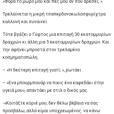
«Φόρα το μωρό μου και πες μου αν σου αρέσει; »
Τρελαίνεται η μικρή τσαπερδονοκωλοσφυρίχτρα
καλλονή και συναινεί.
Τότε βγάζει ο Γύφτος μια επιταγή 30 εκατομμυρίων
δραχμών κι άλλη μια 5 εκατομμυρίων δραχμών. Και
την αφήνει μπροστά στον τρελαμένο
κοσμηματοπώλη.
– «Η δεύτερη επιταγή γιατί; », ρωτάει .
– «Ενα μπουρμπουάρ να πιεις ένα καφεδάκι στην
υγειά μου», απαντάει με στιλ ο δικός μας.
-«Κοιτάξτε κύριέ μου, δεν θέλω βέβαια να σας
προσβάλω, αλλά είμαι υποχρεωμένος. να κάνω