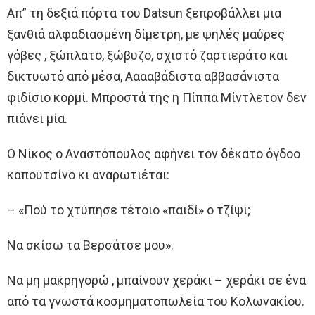
Απ” τη δεξιά πόρτα του Datsun ξεπροβάλλει μια
ξανθιά αλφαδιασμένη δίμετρη, με ψηλές μαύρες
γόβες , ξώπλατο, ξώβυζο, σχιστό ζαρτιεράτο και
δικτυωτό από μέσα, Ααααβάδιστα αββασάνιστα
φιδίσιο κορμί. Μπροστά της η Πίππα Μίντλετον δεν
πιάνει μία.
Ο Νίκος ο Αναστόπουλος αφήνει τον δέκατο όγδοο
καπουτσίνο κι αναρωτιέται:
– «Πού το χτύπησε τέτοιο «παιδί» ο τζίψι;
Να σκίσω τα Βερσάτσε μου».
Να μη μακρηγορώ , μπαίνουν χεράκι – χεράκι σε ένα
από τα γνωστά κοσμηματοπωλεία του Κολωνακίου.