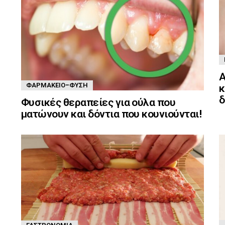
Α
ΦΑΡΜΑΚΕΊΟ-ΦΎΣΗ
κ
δ
Φυσικές θεραπείες για ούλα που
ματώνουν και δόντια που κουνιούνται!