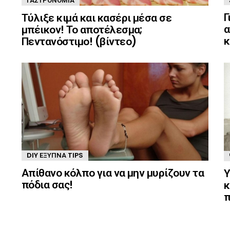
ΓΑΣΤΡΟΝΟΜΊΑ
Γ
Τύλιξε κιμά και κασέρι μέσα σε
α
μπέικον! Το αποτέλεσμα;
κ
Πεντανόστιμο! (βίντεο)
DIY ΈΞΥΠΝΑ TIPS
Απίθανο κόλπο για να μην μυρίζουν τα
Υ
πόδια σας!
κ
π