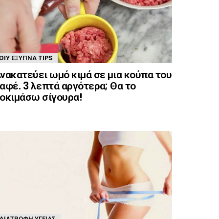
DIY ΈΞΥΠΝΑ TIPS
νακατεύει ωμό κιμά σε μια κούπα του
αφέ. 3 λεπτά αργότερα; Θα το
οκιμάσω σίγουρα!
ΔΙΑΤΡΟΦΉ ΥΓΕΊΑΣ