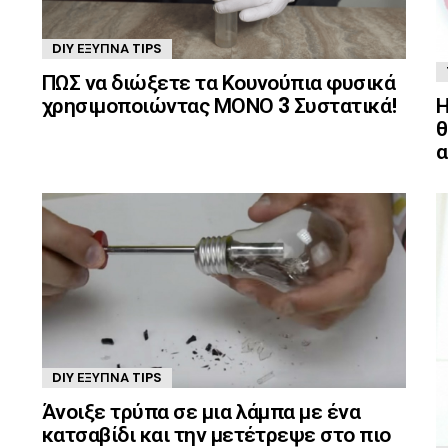
DIY ΈΞΥΠΝΑ TIPS
ΠΩΣ να διώξετε τα Κουνούπια φυσικά
Η
χρησιμοποιώντας ΜΟΝΟ 3 Συστατικά!
θ
α
DIY ΈΞΥΠΝΑ TIPS
Άνοιξε τρύπα σε μια λάμπα με ένα
κατσαβίδι και την μετέτρεψε στο πιο