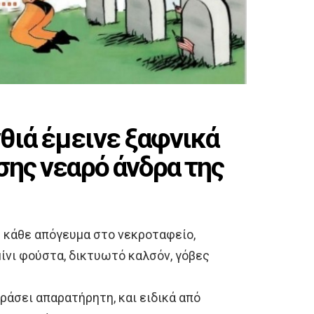
θιά έμεινε ξαφνικά
σης νεαρό άνδρα της
ε κάθε απόγευμα στο νεκροταφείο,
μίνι φούστα, δικτυωτό καλσόν, γόβες
ράσει απαρατήρητη, και ειδικά από