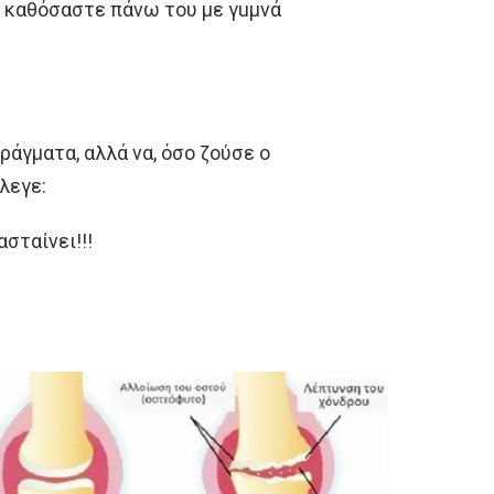
ο καθόσαστε πάνω του με γuμνά
ράγματα, αλλά να, όσο ζούσε ο
λεγε:
σταίνει!!!