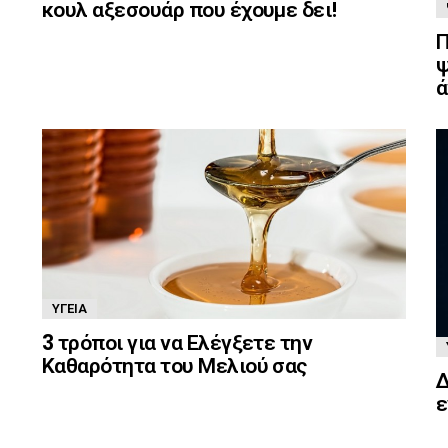
κουλ αξεσουάρ που έχουμε δει!
Π
ψ
ά
ΥΓΕΊΑ
3 τρόποι για να Ελέγξετε την
Καθαρότητα του Μελιού σας
Δ
ε