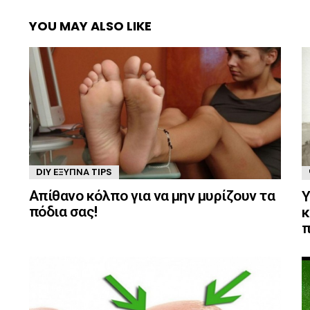
YOU MAY ALSO LIKE
DIY ΈΞΥΠΝΑ TIPS
Απίθανο κόλπο για να μην μυρίζουν τα
Υ
πόδια σας!
κ
π