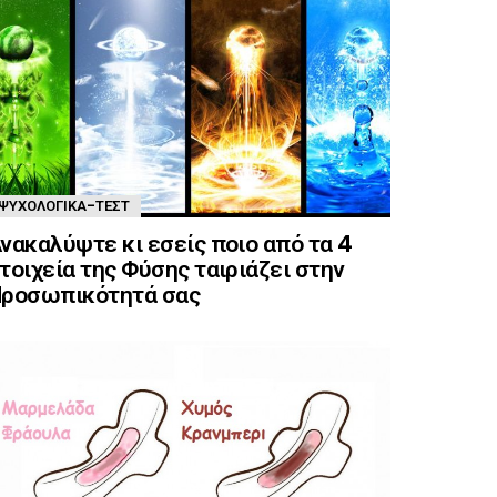
ΨΥΧΟΛΟΓΙΚΆ-ΤΈΣΤ
νακαλύψτε κι εσείς ποιο από τα 4
τοιχεία της Φύσης ταιριάζει στην
ροσωπικότητά σας