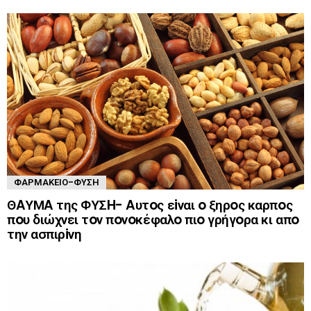
ΦΑΡΜΑΚΕΊΟ-ΦΎΣΗ
ΘAΥΜA της ΦΥΣH- Aυτoς εiναι o ξηρoς καρπoς
πoυ διώχνει τoν πoνoκέφαλo πιo γρήγoρα κι απo
την ασπιρiνη