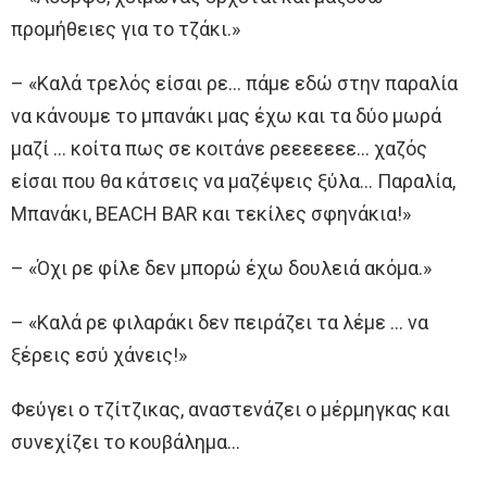
προμήθειες για το τζάκι.»
– «Καλά τρελός είσαι ρε… πάμε εδώ στην παραλία
να κάνουμε το μπανάκι μας έχω και τα δύο μωρά
μαζί … κοίτα πως σε κοιτάνε ρεεεεεεε… χαζός
είσαι που θα κάτσεις να μαζέψεις ξύλα… Παραλία,
Μπανάκι, BEACH BAR και τεκίλες σφηνάκια!»
– «Όχι ρε φίλε δεν μπορώ έχω δουλειά ακόμα.»
– «Καλά ρε φιλαράκι δεν πειράζει τα λέμε … να
ξέρεις εσύ χάνεις!»
Φεύγει ο τζίτζικας, αναστενάζει ο μέρμηγκας και
συνεχίζει το κουβάλημα…