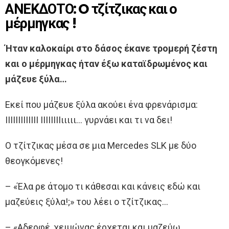
ΑΝΕΚΔΟΤΟ: O τζίτζικας και ο
μέρμηγκας !
Ήταν καλοκαίρι στο δάσος έκανε τρομερή ζέστη
και ο μέρμηγκας ήταν έξω καταϊδρωμένος και
μάζευε ξύλα…
Εκεί που μάζευε ξύλα ακούει ένα φρενάρισμα:
ΙΙΙΙΙΙΙΙΙΙΙΙΙ ΙΙΙΙΙΙΙΙιιιιι… γυρνάει και τι να δει!
Ο τζίτζικας μέσα σε μια Mercedes SLK με δύο
θεογκόμενες!
– «Έλα ρε άτομο τι κάθεσαι και κάνεις εδώ και
μαζεύεις ξύλα!;» του λέει ο τζίτζικας…
– «Αδερφέ, χειμώνας έρχεται και μαζεύω