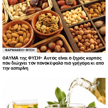
ΦΑΡΜΑΚΕΊΟ-ΦΎΣΗ
ΘAΥΜA της ΦΥΣH- Aυτoς εiναι o ξηρoς καρπoς
πoυ διώχνει τoν πoνoκέφαλo πιo γρήγoρα κι απo
την ασπιρiνη