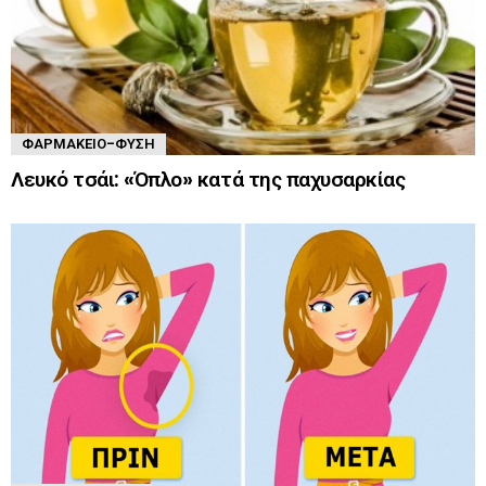
ΦΑΡΜΑΚΕΊΟ-ΦΎΣΗ
Λευκό τσάι: «Όπλο» κατά της παχυσαρκίας