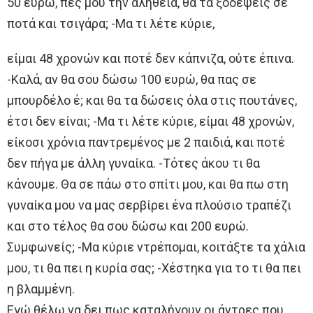
50 ευρώ, πες μου την αλήθεια, θα τα ξοδέψεις σε
ποτά και τσιγάρα; -Μα τι λέτε κύριε,
είμαι 48 χρονών και ποτέ δεν κάπνιζα, ούτε έπινα.
-Καλά, αν θα σου δώσω 100 ευρώ, θα πας σε
μπουρδέλο έ; και θα τα δώσεις όλα στις πουτάνες,
έτσι δεν είναι; -Μα τι λέτε κύριε, είμαι 48 χρονών,
είκοσι χρόνια παντρεμένος με 2 παιδιά, και ποτέ
δεν πήγα με άλλη γυναίκα. -Τότες άκου τι θα
κάνουμε. Θα σε πάω στο σπίτι μου, και θα πω στη
γυναίκα μου να μας σερβίρει ένα πλούσιο τραπέζι
και στο τέλος θα σου δώσω και 200 ευρώ.
Συμφωνείς; -Μα κύριε ντρέπομαι, κοιτάξτε τα χάλια
μου, τι θα πει η κυρία σας; -Χέστηκα για το τι θα πει
η βλαμμένη.
Εγώ θέλω να δει πως καταλήγουν οι άντρες που