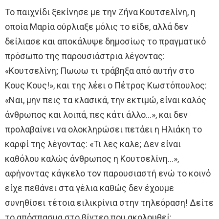
Το παιχνίδι ξεκίνησε με την Ζήνα Κουτσελίνη, η
οποία Μαρία ούρλιαξε μόλις το είδε, αλλά δεν
δείλιασε και αποκάλυψε δημοσίως το πραγματικό
πρόσωπο της παρουσιάστρια λέγοντας:
«Κουτσελίνη; Πωωω τι τράβηξα από αυτήν στο
Κους Κους!», και της λέει ο Πέτρος Κωστόπουλος:
«Ναι, μην πεις τα κλασικά, την εκτιμώ, είναι καλός
άνθρωπος και λοιπά, πες κάτι άλλο…», και δεν
προλαβαίνει να ολοκληρώσει πετάει η Ηλιάκη το
καρφί της λέγοντας: «Τι λες καλε; Δεν είναι
καθόλου καλώς άνθρωπος η Κουτσελίνη…»,
αφήνοντας κάγκελο τον παρουσιαστή ενώ το κοινό
είχε πεθάνει στα γέλια καθώς δεν έχουμε
συνηθίσει τέτοια ειλικρίνια στην τηλεόραση! Δείτε
το απόσπασμα στο βίντεο που ακολουθεί: