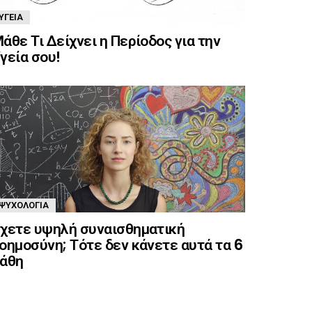
ΥΓΕΊΑ
άθε Τι Δείχνει η Περίοδος για την
γεία σου!
ΨΥΧΟΛΟΓΊΑ
χετε υψηλή συναισθηματική
οημοσύνη; Τότε δεν κάνετε αυτά τα 6
άθη