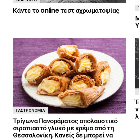
Kάντε το online τεστ αχρωματοψίας
Μ
Υ
Έ
ν
ΓΑΣΤΡΟΝΟΜΊΑ
λ
Τρίγωνα Πανοράματος απολαυστικό
σιροπιαστό γλυκό με κρέμα από τη
Θεσσαλονίκη. Κανείς δε μπορεί να