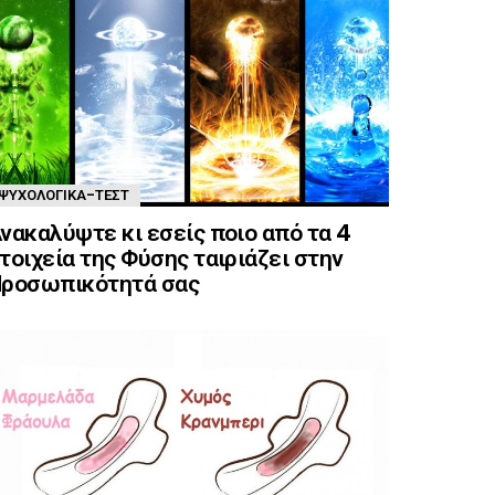
ΨΥΧΟΛΟΓΙΚΆ-ΤΈΣΤ
νακαλύψτε κι εσείς ποιο από τα 4
τοιχεία της Φύσης ταιριάζει στην
ροσωπικότητά σας