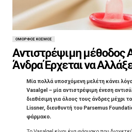
ΌΜΟΡΦΟΣ ΚΌΣΜΟΣ
Αντιστρέψιμη μέθοδος Α
Άνδρα Έρχεται να Αλλάξε
Μία πολλά υποσχόμενη μελέτη κάνει λόγο
Vasalgel – μία αντιστρέψιμη ένεση αντισύ
διαθέσιμη για όλους τους άνδρες μέχρι το
Lissner, διευθυντή του Parsemus Foundat
φάρμακο.
Το Vasalgel είναι ένα φάρμακο που διοχετε