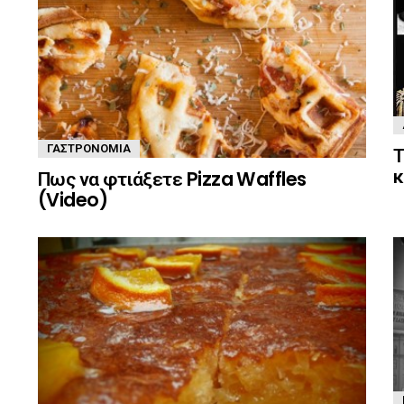
ΓΑΣΤΡΟΝΟΜΊΑ
Τ
κ
Πως να φτιάξετε Pizza Waffles
(Video)