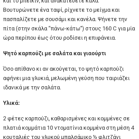
και το μπέικιν, και ανακατεύετε καλά.
Βουτυρώνετε ένα ταψί, ρίχνετε το μείγμα και
πασπαλίζετε με σουσάμι και κανέλα. Ψήνετε την
πίτα (στην σκάλα “πάνω-κάτω”) στους 160 C για μία
ώρα περίπου έως ότου ροδίσει η επιφάνεια.
Ψητό καρπούζι με σαλάτα και γιαούρτι
Όσο απίθανο κι αν ακούγεται, το ψητό καρπούζι
αφήνει μια γλυκιά, μελωμένη γεύση που ταιριάζει
ιδανικά με την σαλάτα.
Υλικά:
2 φέτες καρπούζι, καθαρισμένες και κομμένες σε
πλατιά κομμάτια 10 ντοματίνια κομμένα στη μέση 4
κουταλιές του γλυκού μπαλσάμικο ½ φλιτζάνι