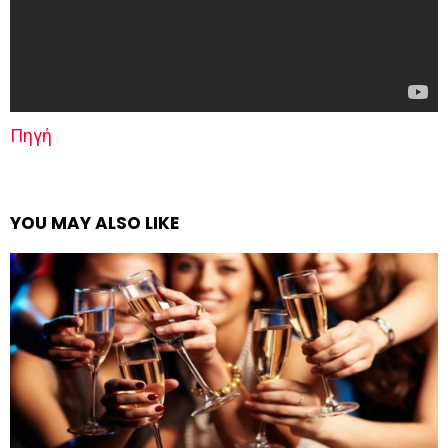
Πηγή
YOU MAY ALSO LIKE