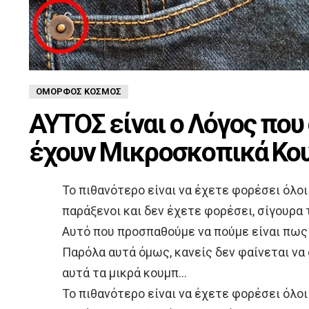
ΌΜΟΡΦΟΣ ΚΌΣΜΟΣ
ΑΥΤΟΣ είναι ο Λόγος που
έχουν Μικροσκοπικά Κο
Το πιθανότερο είναι να έχετε φορέσει όλοι 
παράξενοι και δεν έχετε φορέσει, σίγουρα 
Αυτό που προσπαθούμε να πούμε είναι πως 
Παρόλα αυτά όμως, κανείς δεν φαίνεται να
αυτά τα μικρά κουμπ…
Το πιθανότερο είναι να έχετε φορέσει όλοι 