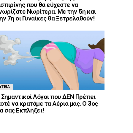
σπιρίνης που θα εύχεστε να
νωρίζατε Νωρίτερα. Με την 5η και
ην 7η οι Γυναίκες θα Ξετρελαθούν!
ΥΓΕΊΑ
 Σημαντικοί Λόγοι που ΔΕΝ Πρέπει
οτέ να κρατάμε τα Αέρια μας. Ο 3ος
α σας Εκπλήξει!