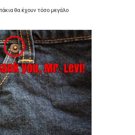
πάκια θα έχουν τόσο μεγάλο