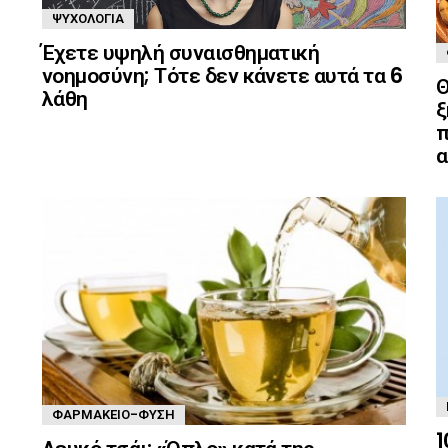
ΨΥΧΟΛΟΓΊΑ
Έχετε υψηλή συναισθηματική
νοημοσύνη; Τότε δεν κάνετε αυτά τα 6
Θ
λάθη
ξ
π
α
ΦΑΡΜΑΚΕΊΟ-ΦΎΣΗ
1