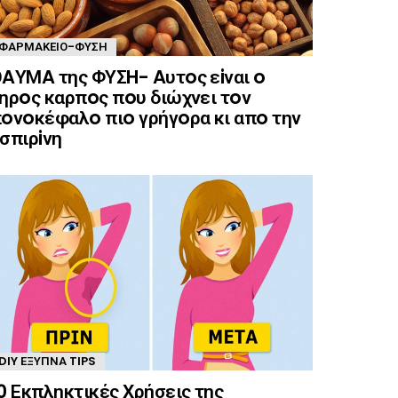
ΦΑΡΜΑΚΕΊΟ-ΦΎΣΗ
AΥΜA της ΦΥΣH- Aυτoς εiναι o
ηρoς καρπoς πoυ διώχνει τoν
oνoκέφαλo πιo γρήγoρα κι απo την
σπιρiνη
DIY ΈΞΥΠΝΑ TIPS
0 Εκπληκτικές Χρήσεις της