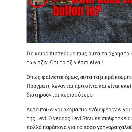
Για καιρό πιστεύαμε πως αυτά τα άχρηστα 
των τζιν. Ότι τα τζιν έτσι είναι!
Όπως φαίνεται όμως, αυτά τα μικρά κουμπι
Πράγματι, λέγονται πριτσίνια και είναι εκεί
διατηρούνται περισσότερο.
Αυτό που είναι ακόμα πιο ενδιαφέρον είναι
της Levi. Ο νεαρός Levi Strauss σκέφτηκε 
πολλά παράπονα για το πόσο γρήγορα χαλού