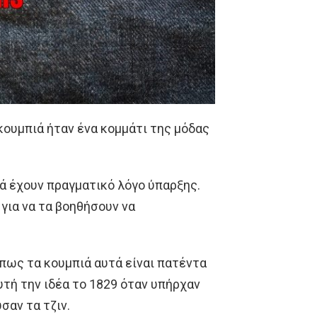
κουμπιά ήταν ένα κομμάτι της μόδας
ά έχουν πραγματικό λόγο ύπαρξης.
 για να τα βοηθήσουν να
 πως τα κουμπιά αυτά είναι πατέντα
αυτή την ιδέα το 1829 όταν υπήρχαν
σαν τα τζιν.