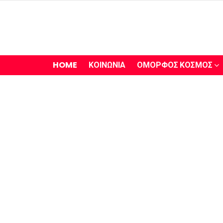
HOME
ΚΟΙΝΩΝΊΑ
ΌΜΟΡΦΟΣ ΚΌΣΜΟΣ