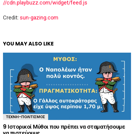
//cdn.playbuzz.com/widget/feed.js
Credit:
sun-gazing.com
YOU MAY ALSO LIKE
ΤΈΧΝΗ-ΠΟΛΙΤΙΣΜΌΣ
9 Ιστορικοί Μύθοι που πρέπει να σταματήσουμε
να πιστεύουμε