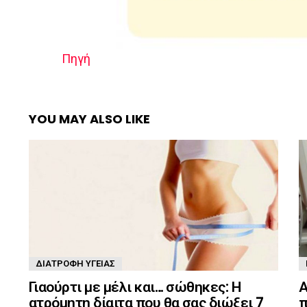
Πηγή
YOU MAY ALSO LIKE
ΔΙΑΤΡΟΦΉ ΥΓΕΊΑΣ
Γιαούρτι με μέλι και… σώθηκες: Η
Α
ατρόμητη δίαιτα που θα σας διώξει 7
π