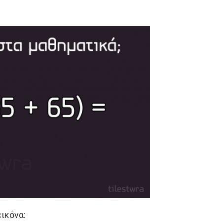
ικόνα: