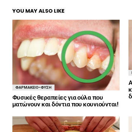
YOU MAY ALSO LIKE
Α
ΦΑΡΜΑΚΕΊΟ-ΦΎΣΗ
κ
δ
Φυσικές θεραπείες για ούλα που
ματώνουν και δόντια που κουνιούνται!