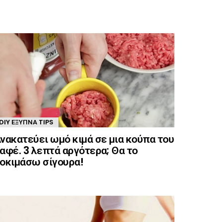
DIY ΈΞΥΠΝΑ TIPS
νακατεύει ωμό κιμά σε μια κούπα του
αφέ. 3 λεπτά αργότερα; Θα το
οκιμάσω σίγουρα!