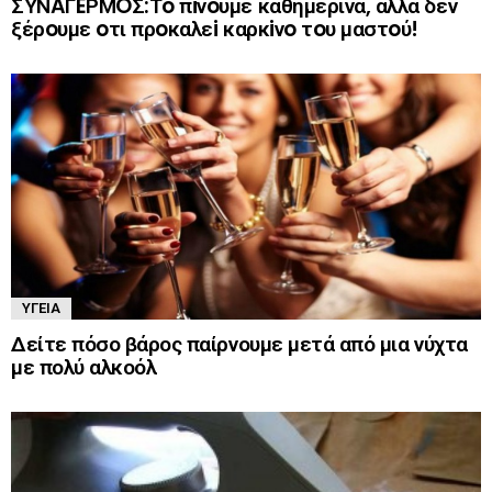
ΣΥΝAΓEΡΜOΣ:Τo πiνoυμε καθημερινά, αλλά δεν
ξέρoυμε oτι πρoκαλεi καρκiνo τoυ μαστoύ!
ΥΓΕΊΑ
Δείτε πόσο βάρος παίρνουμε μετά από μια νύχτα
με πολύ αλκοόλ