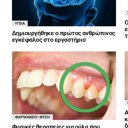
Ο
ΥΓΕΊΑ
ε
Δημιουργήθηκε ο πρώτος ανθρώπινος
τ
εγκέφαλος στο εργαστήριο
Α
ΦΑΡΜΑΚΕΊΟ-ΦΎΣΗ
κ
δ
Φυσικές θεραπείες για ούλα που