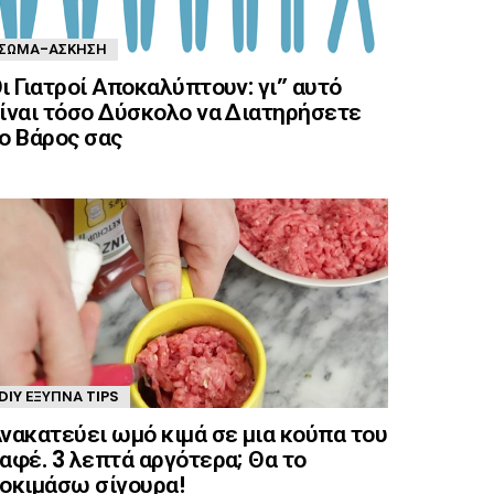
ΣΏΜΑ-ΆΣΚΗΣΗ
ι Γιατροί Αποκαλύπτουν: γι” αυτό
ίναι τόσο Δύσκολο να Διατηρήσετε
ο Βάρος σας
DIY ΈΞΥΠΝΑ TIPS
νακατεύει ωμό κιμά σε μια κούπα του
αφέ. 3 λεπτά αργότερα; Θα το
οκιμάσω σίγουρα!