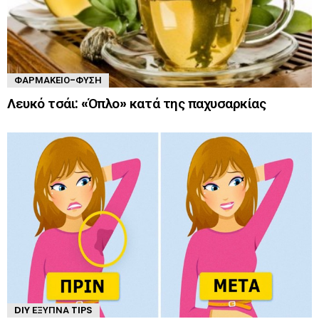
ΦΑΡΜΑΚΕΊΟ-ΦΎΣΗ
Λευκό τσάι: «Όπλο» κατά της παχυσαρκίας
DIY ΈΞΥΠΝΑ TIPS