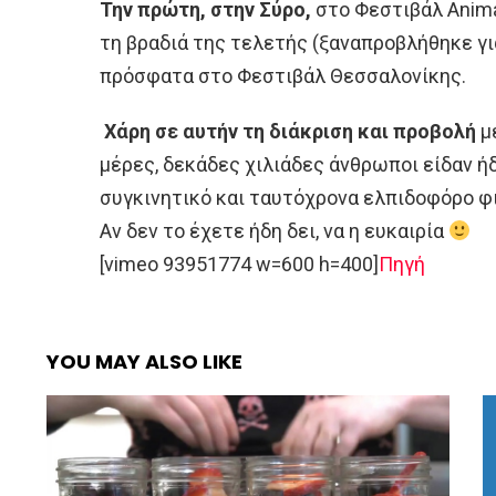
Την πρώτη, στην Σύρο,
στο Φεστιβάλ Anima
τη βραδιά της τελετής (ξαναπροβλήθηκε για
πρόσφατα στο Φεστιβάλ Θεσσαλονίκης.
Χάρη σε αυτήν τη διάκριση και προβολή
μ
μέρες, δεκάδες χιλιάδες άνθρωποι είδαν ή
συγκινητικό και ταυτόχρονα ελπιδοφόρο φ
Αν δεν το έχετε ήδη δει, να η ευκαιρία
[vimeo 93951774 w=600 h=400]
Πηγή
YOU MAY ALSO LIKE