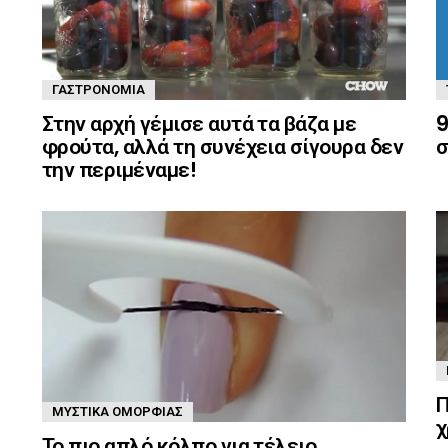
ΓΑΣΤΡΟΝΟΜΊΑ
Στην αρχή γέμισε αυτά τα βάζα με
9
φρούτα, αλλά τη συνέχεια σίγουρα δεν
σ
την περιμέναμε!
Π
ΜΥΣΤΙΚΆ ΟΜΟΡΦΙΆΣ
χ
Το πιο απλό κόλπο για τέλειο