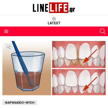
LATEST
S
Menu
ΦΑΡΜΑΚΕΊΟ-ΦΎΣΗ