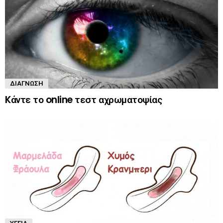
ΔΙΆΓΝΩΣΗ
Kάντε το online τεστ αχρωματοψίας