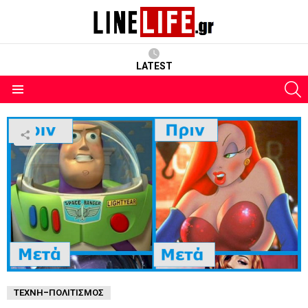
LATEST
S
Menu
ΤΈΧΝΗ-ΠΟΛΙΤΙΣΜΌΣ