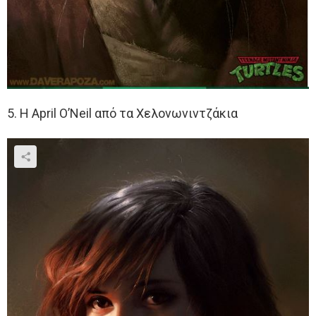
5. Η April O’Neil από τα Χελονωνιντζάκια