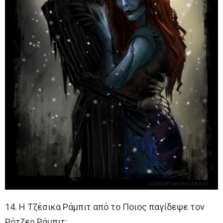
14. Η Τζέσικα Ράμπιτ από το Ποιος παγίδεψε τον
Ρότζερ Ράμπιτ;