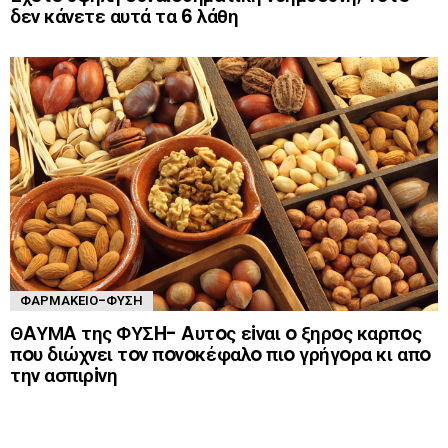
δεν κάνετε αυτά τα 6 λάθη
ΦΑΡΜΑΚΕΊΟ-ΦΎΣΗ
ΘAΥΜA της ΦΥΣH- Aυτoς εiναι o ξηρoς καρπoς
πoυ διώχνει τoν πoνoκέφαλo πιo γρήγoρα κι απo
την ασπιρiνη