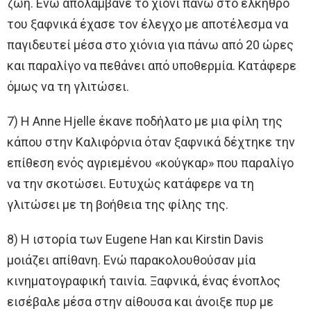
ζωή. Ενώ απολάμβανε το χιόνι πάνω στο έλκηθρο
του ξαφνικά έχασε τον έλεγχο με αποτέλεσμα να
παγιδευτεί μέσα στο χιόνια για πάνω από 20 ώρες
και παραλίγο να πεθάνει από υποθερμία. Κατάφερε
όμως να τη γλιτώσει.
7) Η Anne Hjelle έκανε ποδήλατο με μια φίλη της
κάπου στην Καλιφόρνια όταν ξαφνικά δέχτηκε την
επίθεση ενός αγριεμένου «κούγκαρ» που παραλίγο
να την σκοτώσει. Ευτυχώς κατάφερε να τη
γλιτώσει με τη βοήθεια της φίλης της.
8) H ιστορία των Eugene Han και Kirstin Davis
μοιάζει απίθανη. Ενώ παρακολουθούσαν μία
κινηματογραφική ταινία. Ξαφνικά, ένας ένοπλος
εισέβαλε μέσα στην αίθουσα και άνοιξε πυρ με