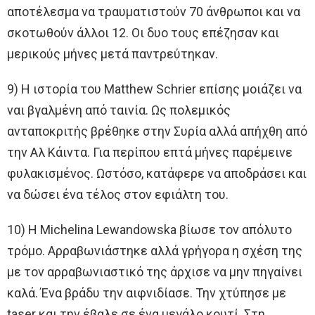
αποτέλεσμα να τραυματιστούν 70 άνθρωποι και να
σκοτωθούν άλλοι 12. Οι δυο τους επέζησαν και
μερικούς μήνες μετά παντρεύτηκαν.
9) H ιστορία του Matthew Schrier επίσης μοιάζει να
ναι βγαλμένη από ταινία. Ως πολεμικός
ανταποκριτής βρέθηκε στην Συρία αλλά απήχθη από
την Αλ Κάιντα. Για περίπου επτά μήνες παρέμεινε
φυλακισμένος. Ωστόσο, κατάφερε να αποδράσει και
να δώσει ένα τέλος στον εφιάλτη του.
10) H Michelina Lewandowska βίωσε τον απόλυτο
τρόμο. Αρραβωνιάστηκε αλλά γρήγορα η σχέση της
με τον αρραβωνιαστικό της άρχισε να μην πηγαίνει
καλά. Ένα βράδυ την αιφνιδίασε. Την χτύπησε με
taser και την έβαλε σε ένα μεγάλο κουτί. Στη