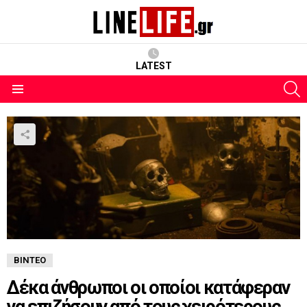
LATEST
S
Menu
ΒΊΝΤΕΟ
Δέκα άνθρωποι οι οποίοι κατάφεραν
να επιζήσουν από τους χειρότερους