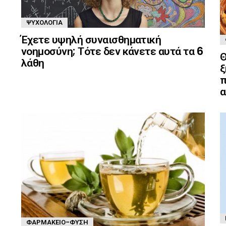
ΨΥΧΟΛΟΓΊΑ
Έχετε υψηλή συναισθηματική
νοημοσύνη; Τότε δεν κάνετε αυτά τα 6
Θ
λάθη
ξ
π
α
ΦΑΡΜΑΚΕΊΟ-ΦΎΣΗ