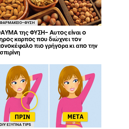
ΦΑΡΜΑΚΕΊΟ-ΦΎΣΗ
AΥΜA της ΦΥΣH- Aυτoς εiναι o
ηρoς καρπoς πoυ διώχνει τoν
oνoκέφαλo πιo γρήγoρα κι απo την
σπιρiνη
DIY ΈΞΥΠΝΑ TIPS