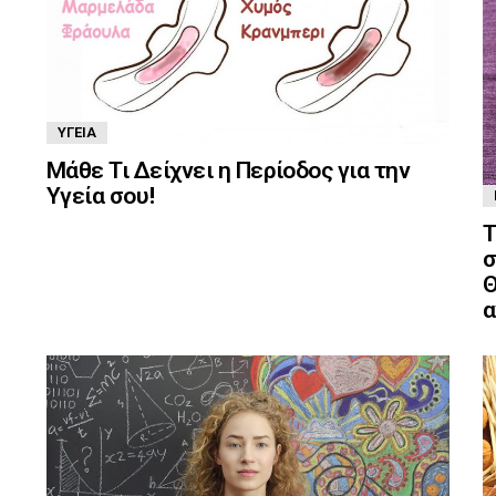
ΥΓΕΊΑ
Μάθε Τι Δείχνει η Περίοδος για την
Υγεία σου!
Τ
σ
Θ
α