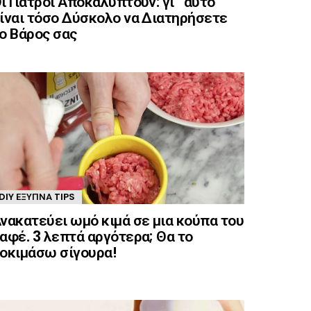
ι Γιατροί Αποκαλύπτουν: γι” αυτό
ίναι τόσο Δύσκολο να Διατηρήσετε
ο Βάρος σας
DIY ΈΞΥΠΝΑ TIPS
νακατεύει ωμό κιμά σε μια κούπα του
αφέ. 3 λεπτά αργότερα; Θα το
οκιμάσω σίγουρα!